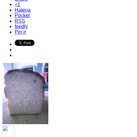
+1
Hatena
Pocket
RSS
feedly
Pin it