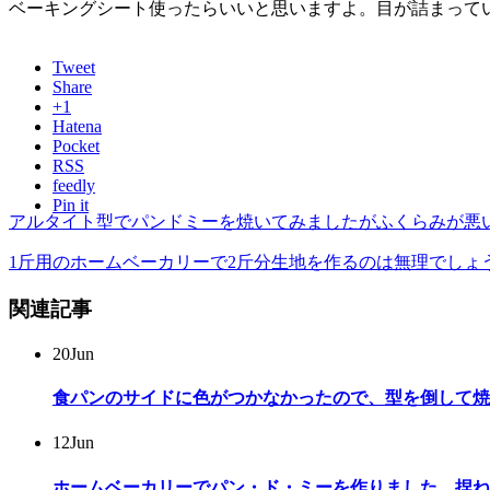
ベーキングシート使ったらいいと思いますよ。目が詰まって
Tweet
Share
+1
Hatena
Pocket
RSS
feedly
Pin it
アルタイト型でパンドミーを焼いてみましたがふくらみが悪
1斤用のホームベーカリーで2斤分生地を作るのは無理でしょ
関連記事
20
Jun
食パンのサイドに色がつかなかったので、型を倒して焼
12
Jun
ホームベーカリーでパン・ド・ミーを作りました。捏ね