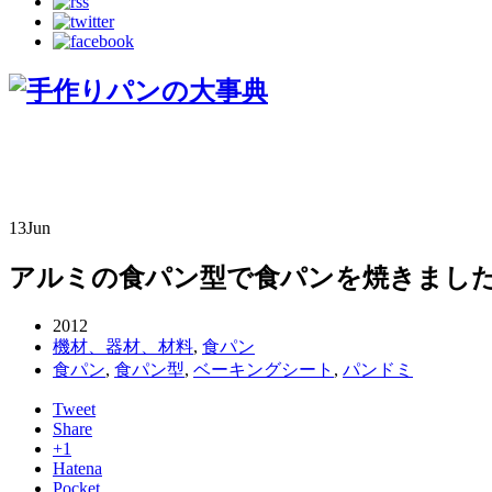
13
Jun
アルミの食パン型で食パンを焼きまし
2012
機材、器材、材料
,
食パン
食パン
,
食パン型
,
ベーキングシート
,
パンドミ
Tweet
Share
+1
Hatena
Pocket