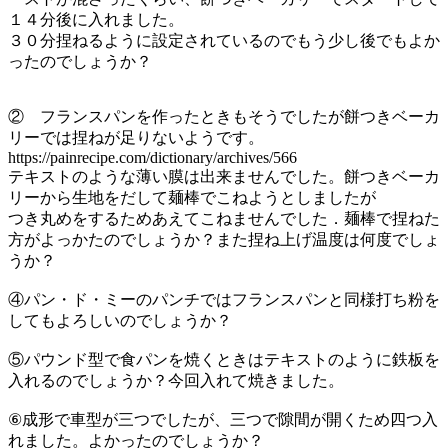
１４分後に入れました。
３０分捏ねるように設定されているのでもう少し後でもよか
ったのでしょうか？
② フランスパンを作ったときもそうでしたが餅つきベーカ
リーでは捏ねが足りないようです。
https://painrecipe.com/dictionary/archives/566
テキストのような薄い膜は出来ませんでした。餅つきベーカ
リーから生地をだして麺棒でこねようとしましたが
つき丸めをするためあえてこねませんでした．麺棒で捏ねた
方がよっかたのでしょうか？また捏ね上げ温度は何度でしょ
うか？
④パン・ド・ミーのパンチではフランスパンと同様打ち粉を
してもよろしいのでしょうか？
⑤パウンド型で食パンを焼くときはテキストのように鉄板を
入れるのでしょうか？今回入れて焼きました。
⑥成形で車型が三つでしたが、三つで隙間が開くため四つ入
れました。よかったのでしょうか？