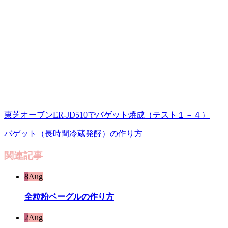
東芝オーブンER-JD510でバゲット焼成（テスト１－４）
バゲット（長時間冷蔵発酵）の作り方
関連記事
8
Aug
全粒粉ベーグルの作り方
2
Aug