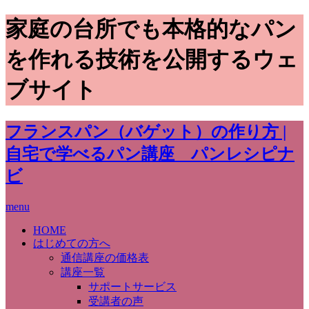
家庭の台所でも本格的なパン
を作れる技術を公開するウェ
ブサイト
フランスパン（バゲット）の作り方 |
自宅で学べるパン講座 パンレシピナ
ビ
menu
HOME
はじめての方へ
通信講座の価格表
講座一覧
サポートサービス
受講者の声