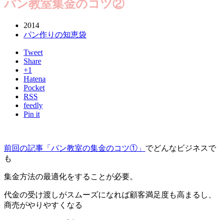
パン教室集金のコツ②
2014
パン作りの知恵袋
Tweet
Share
+1
Hatena
Pocket
RSS
feedly
Pin it
前回の記事「パン教室の集金のコツ①」
でどんなビジネスで
も
集金方法の最適化をすることが必要。
代金の受け渡しがスムーズになれば顧客満足度も高まるし、
商売がやりやすくなる